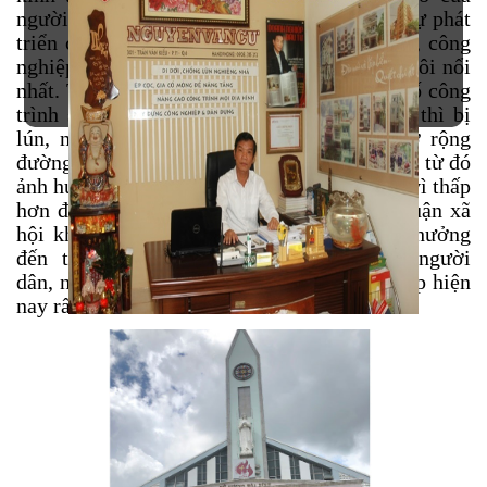
người dân không ngừng tăng lên. Trong đó sự phát
triển của các công trình xây dựng dân dụng, công
nghiệp trong phạm vi cả nước là hoạt động sôi nổi
nhất. Tuy nhiên vẫn tồn tại tình trạng một số công
trình sau khi xây dựng xong một thời gian thì bị
lún, nghiêng... Đồng thời do tình trạng mở rộng
đường, nâng đường lên cao chống ngập nước, từ đó
ảnh hưởng công trình nhà dân bị ngập nước vì thấp
hơn đường lúc đường đã nâng cao, tạo dư luận xã
hội không tốt đồng thời gây thiệt hại ảnh hưởng
đến tâm lý, tính mạng và tài sản của người
dân, nên nhu cầu nâng cao nhà để chống ngập hiện
nay rất cần thiết.