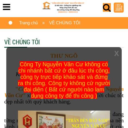
Trang chủ
» VỀ CHÚNG TÔI
VỀ CHÚNG TÔI
X
THƯ NGÕ
Công Ty Nguyễn Văn Cư không có
chi nhánh bất cứ ở đâu lúc thi công,
Kính gửi:
Quý khách hàng!
công ty trực tiếp khảo sát và đứng
ra thi công. Công ty không cử người
"
Công ty TNHH Xử Lý Lún Nghiêng Nguyễn
đại diện ( Bất cứ người nào lạm
Văn Cư"
xin gửi lời chào trân trọng và lời chúc tốt
dụng công ty để thi công )
đẹp nhất tới quý khách hàng.
Kính thưa quý khách hàng, đất nước đang
từng ngày thay da đổi thịt, sự tăng trưởng của nền
kinh tế kéo theo các nhu cầu về ăn, mặc, ở của