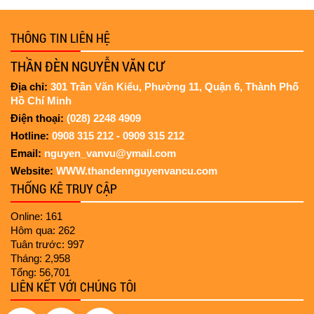
“Thần đèn” Nguyễn Văn Cư kể
chuyện nâng tòa nhà 2.000 tấn bị
nghiêng
THÔNG TIN LIÊN HỆ
THẦN ĐÈN NGUYỄN VĂN CƯ
Di dời chính điện 70 tuổi của chùa
Địa chỉ:
301 Trần Văn Kiểu, Phường 11, Quận 6, Thành Phố
Diệu Đế
Hồ Chí Minh
Điện thoại:
(028) 2248 4909
Hotline:
0908 315 212 - 0909 315 212
Nâng công tienh
Email:
nguyen_vanvu@ymail.com
Website:
WWW.thandennguyenvancu.com
THỐNG KÊ TRUY CẬP
Online: 161
Hôm qua: 262
Tuân trước: 997
Tháng: 2,958
Tổng: 56,701
LIÊN KẾT VỚI CHÚNG TÔI