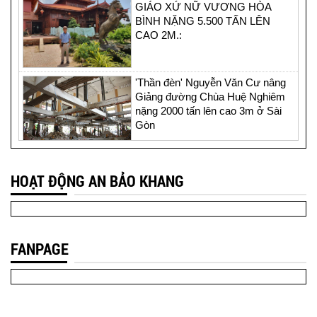
GIÁO XỨ NỮ VƯƠNG HÒA
BÌNH NẶNG 5.500 TẤN LÊN
CAO 2M.:
'Thần đèn' Nguyễn Văn Cư nâng
Giảng đường Chùa Huệ Nghiêm
nặng 2000 tấn lên cao 3m ở Sài
Gòn
Thần đèn Nguyễn Văn cư nâng
HOẠT ĐỘNG AN BẢO KHANG
nhà thờ 4.000 tấn lên cao 2 mét ở
Sài Gòn
FANPAGE
Xem cận cảnh "thần đèn" Nguyễn
Văn Cư nâng ngôi nhà rường
nặng 1.200 tấn