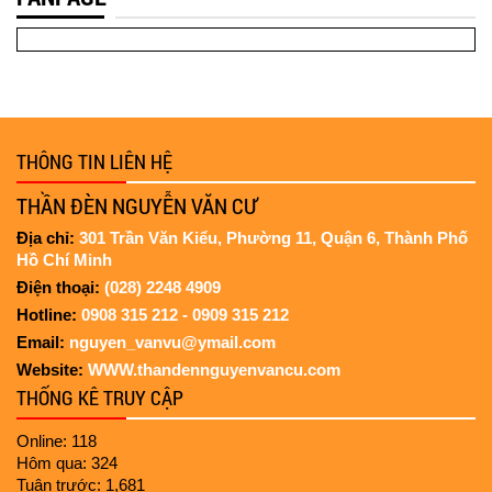
Xem cận cảnh "thần đèn" Nguyễn
Văn Cư nâng ngôi nhà rường
nặng 1.200 tấn
“Thần đèn” Nguyễn Văn Cư kể
chuyện nâng tòa nhà 2.000 tấn bị
nghiêng
THÔNG TIN LIÊN HỆ
THẦN ĐÈN NGUYỄN VĂN CƯ
Di dời chính điện 70 tuổi của chùa
Địa chỉ:
301 Trần Văn Kiểu, Phường 11, Quận 6, Thành Phố
Diệu Đế
Hồ Chí Minh
Điện thoại:
(028) 2248 4909
Hotline:
0908 315 212 - 0909 315 212
Nâng công tienh
Email:
nguyen_vanvu@ymail.com
Website:
WWW.thandennguyenvancu.com
THỐNG KÊ TRUY CẬP
Online: 118
Hôm qua: 324
Tuân trước: 1,681