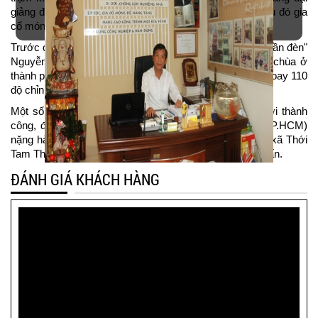
giảng đường này. Giai đoạn 1 sẽ nâng cao 1,5 mét, sau đó gia
cố móng cột và nâng tiếp phần còn lại.
Trước đó, tháng 5/2017 báo giới trong nước cho hay, "thần đèn"
Nguyễn Văn Cư đã dịch chuyển thành công một ngôi chùa ở
thành phố Tân An, tỉnh Long An nặng 3.200 tấn đi 40m, xoay 110
độ chỉnh lại hướng chùa.
Một số công trình chùa khác cũng được ông Cư di dời thành
công, đó là chánh điện chùa Phước Thiện (quận 7, TP.HCM)
nặng hàng trăm tấn và cổng tam quan một ngôi chùa ở xã Thới
Tam Thôn (huyện Hóc Môn, TP.HCM) nặng khoảng 25 tấn.
ĐÁNH GIÁ KHÁCH HÀNG