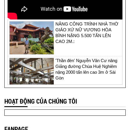
NÂNG CÔNG TRÌNH NHÀ THỜ
GIÁO XỨ NỮ VƯƠNG HÒA
BÌNH NẶNG 5.500 TẤN LÊN
CAO 2M.:
'Thần đèn' Nguyễn Văn Cư nâng
Giảng đường Chùa Huệ Nghiêm
nặng 2000 tấn lên cao 3m ở Sài
Gòn
Thần đèn Nguyễn Văn cư nâng
HOẠT ĐỘNG CỦA CHÚNG TÔI
nhà thờ 4.000 tấn lên cao 2 mét ở
Sài Gòn
FANPAGE