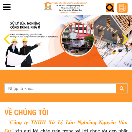
‹
›
VỀ CHÚNG TÔI
"
Công ty TNHH Xử Lý Lún Nghiêng Nguyễn Văn
Cư
"
xin gửi lời chào trân trọng và lời chúc tốt đẹp nhất