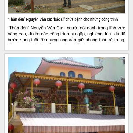
“Thần đèn” Nguyễn Văn Cư: “bác sĩ” chữa bệnh cho những công trình
“Thần đèn” Nguyễn Văn Cư - người nổi danh trong lĩnh vực
nâng cao, di dời các công trình bị ngập, nghiêng, lún...dù đã
bước sang tuổi 70 nhưng ông vẫn giữ phong thái trẻ trung,
khỏe mạnh và ánh mắt sáng đầy nhiệt huyết....