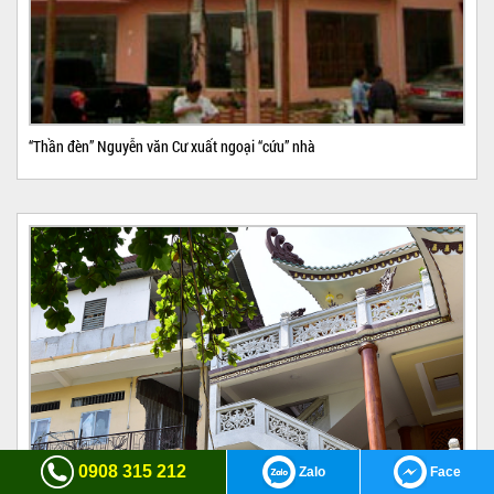
“Thần đèn” Nguyễn văn Cư xuất ngoại “cứu” nhà
0908 315 212
Zalo
Face