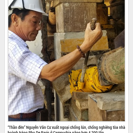
“Thần đèn” Nguyễn Văn Cư xuất ngoại chống lún, chống nghiêng tòa nhà
hoành tráng Pho De Paris ở Campuchia nặng hơn 4.200 tấn