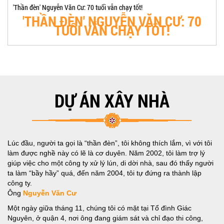
'Thần đèn' Nguyễn Văn Cư: 70 tuổi vẫn chạy tốt!
'THẦN ĐÈN' NGUYỄN VĂN CƯ: 70
TUỔI VẪN CHẠY TỐT!
DỰ ÁN XÂY NHÀ
Lúc đầu, người ta gọi là “thần đèn”, tôi không thích lắm, vì với tôi
làm được nghề này có lẽ là cơ duyên. Năm 2002, tôi làm trợ lý
giúp việc cho một công ty xử lý lún, di dời nhà, sau đó thấy người
ta làm “bầy hầy” quá, đến năm 2004, tôi tự đứng ra thành lập
công ty.
Ông
Nguyễn Văn Cư
Một ngày giữa tháng 11, chúng tôi có mặt tại Tổ đình Giác
Nguyên, ở quận 4, nơi ông đang giám sát và chỉ đạo thi công,