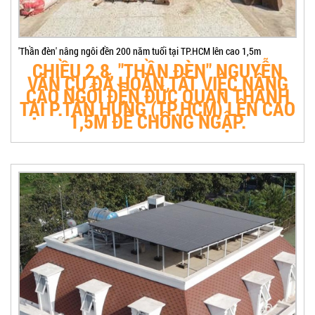
'Thần đèn' nâng ngôi đền 200 năm tuổi tại TP.HCM lên cao 1,5m
CHIỀU 2.8, "THẦN ĐÈN" NGUYỄN
VĂN CƯ ĐÃ HOÀN TẤT VIỆC NÂNG
CAO NGÔI ĐỀN ĐỨC QUAN THÁNH
TẠI P.TÂN HƯNG (TP.HCM) LÊN CAO
1,5M ĐỂ CHỐNG NGẬP.