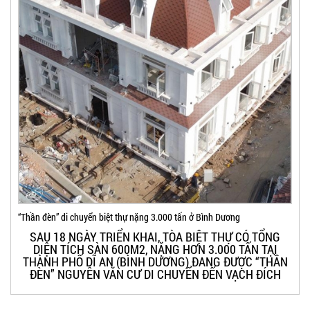
“Thần đèn” di chuyển biệt thự nặng 3.000 tấn ở Bình Dương
SAU 18 NGÀY TRIỂN KHAI, TÒA BIỆT THỰ CÓ TỔNG
DIỆN TÍCH SÀN 600M2, NẶNG HƠN 3.000 TẤN TẠI
THÀNH PHỐ DĨ AN (BÌNH DƯƠNG) ĐANG ĐƯỢC “THẦN
ĐÈN” NGUYỄN VĂN CƯ DI CHUYỂN ĐẾN VẠCH ĐÍCH