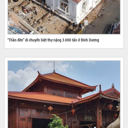
“Thần đèn” di chuyển biệt thự nặng 3.000 tấn ở Bình Dương