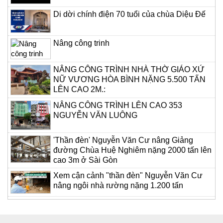
Di dời chính điện 70 tuổi của chùa Diệu Đế
Nâng công trinh
NÂNG CÔNG TRÌNH NHÀ THỜ GIÁO XỨ
NỮ VƯƠNG HÒA BÌNH NẶNG 5.500 TẤN
LÊN CAO 2M.:
NÂNG CÔNG TRÌNH LÊN CAO 353
NGUYỄN VĂN LUÔNG
'Thần đèn' Nguyễn Văn Cư nâng Giảng
đường Chùa Huệ Nghiêm nặng 2000 tấn lên
cao 3m ở Sài Gòn
Xem cận cảnh "thần đèn" Nguyễn Văn Cư
nâng ngôi nhà rường nặng 1.200 tấn
“Thần đèn” Nguyễn Văn Cư kể chuyện nâng
tòa nhà 2.000 tấn bị nghiêng