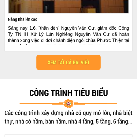
Nâng nhà lên cao
Sáng nay 1.6, "thần đèn" Nguyễn Văn Cư, giám đốc Công
Ty TNHH Xử Lý Lún Nghiêng Nguyễn Văn Cư đã hoàn
thành xong việc di dời chánh điện ngôi chùa Phước Thiện tại
địa chỉ số 6 đường 79, P. Tân Quy, Q.7, TP.HCM....
XEM TẤT CẢ BÀI VIẾT
CÔNG TRÌNH TIÊU BIỂU
Các công trình xây dựng nhà có quy mô lớn, nhà biệt
thự, nhà có hầm, bán hầm, nhà 4 tầng, 5 tầng, 6 tầng…