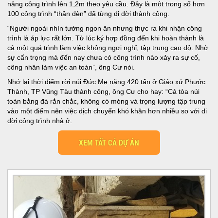
nâng công trình lên 1,2m theo yêu cầu. Đây là một trong số hơn
100 công trình “thần đèn” đã từng di dời thành công.
“Người ngoài nhìn tưởng ngon ăn nhưng thực ra khi nhận công
trình là áp lực rất lớn. Từ lúc ký hợp đồng đến khi hoàn thành là
cả một quá trình làm việc không ngơi nghỉ, tập trung cao độ. Nhờ
sự cẩn trọng mà đến nay chưa có công trình nào xảy ra sự cố,
công nhân làm việc an toàn”, ông Cư nói.
Nhớ lại thời điểm rời núi Đức Mẹ nặng 420 tấn ở Giáo xứ Phước
Thành, TP Vũng Tàu thành công, ông Cư cho hay: “Cả tòa núi
toàn bằng đá rắn chắc, không có móng và trọng lượng tập trung
vào một điểm nên việc dịch chuyển khó khăn hơn nhiều so với di
dời công trình nhà ở.
XEM TẤT CẢ DỰ ÁN