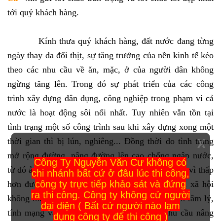
tới quý khách hàng.
Kính thưa quý khách hàng, đất nước đang từng
ngày thay da đổi thịt, sự tăng trưởng của nền kinh tế kéo
theo các nhu cầu về ăn, mặc, ở của người dân không
ngừng tăng lên. Trong đó sự phát triển của các công
trình xây dựng dân dụng, công nghiệp trong phạm vi cả
nước là hoạt động sôi nổi nhất. Tuy nhiên vẫn tồn tại
tình trạng một số công trình sau khi xây dựng xong một
thời gian thì bị lún, nghiêng... Đồng thời do tình trạng
X
mở rộng đường, nâng đường lên cao chống ngập nước,
Công Ty Nguyễn Văn Cư không có
từ đó ảnh hưởng công trình nhà dân bị ngập nước vì thấp
chi nhánh bất cứ ở đâu lúc thi công,
công ty trực tiếp khảo sát và đứng
hơn đường lúc đường đã nâng cao, tạo dư luận xã hội
ra thi công. Công ty không cử người
không tốt đồng thời gây thiệt hại ảnh hưởng đến tâm lý,
đại diện ( Bất cứ người nào lạm
,
tính mạng và tài sản của người dân
nên nhu cầu nâng
dụng công ty để thi công )