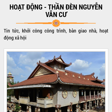
HOẠT ĐỘNG - THẦN ĐÈN NGUYỄN
Nâng công tienh
VĂN CƯ
Tin tức, khởi công công trình, bàn giao nhà, hoạt
động xã hội
NÂNG CÔNG TRÌNH LÊN CAO 353
NGUYỄN VĂN LUÔNG
NÂNG CÔNG TRÌNH LÊN CAO 353
NGUYỄN VĂN LUÔNG
1234567 13456