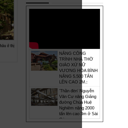
hâu ở thị
NÂNG CÔNG
TRÌNH NHÀ THỜ
GIÁO XỨ NỮ
VƯƠNG HÒA BÌNH
NẶNG 5.500 TẤN
LÊN CAO 2M.:
'Thần đèn' Nguyễn
Văn Cư nâng Giảng
đường Chùa Huệ
Nghiêm nặng 2000
tấn lên cao 3m ở Sài
Gòn