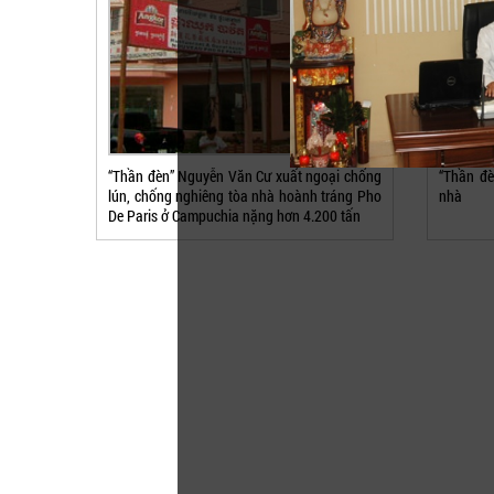
“Thần đèn” Nguyễn Văn Cư xuất ngoại chống
“Thần đè
lún, chống nghiêng tòa nhà hoành tráng Pho
nhà
De Paris ở Campuchia nặng hơn 4.200 tấn