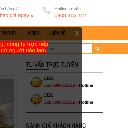
ận báo giá
Hotline tư vấn
báo giá ngay »
0908 315 212
X
TIN TỨC
VIDEO
LIÊN HỆ
, công ty trực tiếp
t cứ người nào lạm
TƯ VẤN TRỰC TUYẾN
CEO
Gọi:
0908315212
-
Hotline
CEO
Gọi:
0908315212
-
Hotline
ĐÁNH GIÁ KHÁCH HÀNG