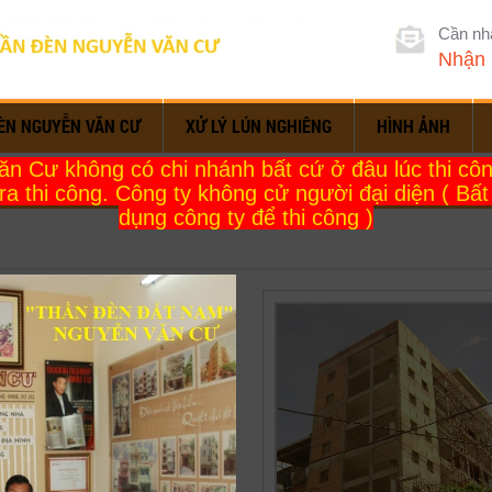
Cần nh
Nhận 
ÈN NGUYỄN VĂN CƯ
XỬ LÝ LÚN NGHIÊNG
HÌNH ẢNH
 Cư không có chi nhánh bất cứ ở đâu lúc thi công
ra thi công. Công ty không cử người đại diện ( Bấ
dụng công ty để thi công )