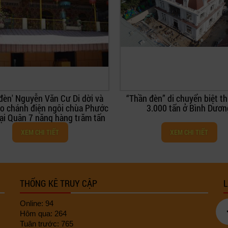
đèn' Nguyễn Văn Cư Di dời và
“Thần đèn” di chuyển biệt t
o chánh điện ngôi chùa Phước
3.000 tấn ở Bình Dươn
tại Quận 7 nặng hàng trăm tấn
XEM CHI TIẾT
XEM CHI TIẾT
THỐNG KÊ TRUY CẬP
L
Online: 94
Hôm qua: 264
Tuân trước: 765