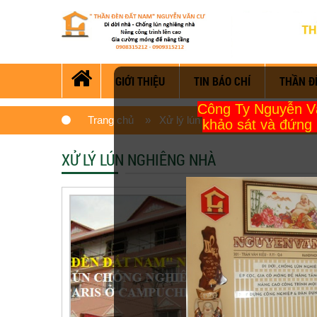
GIỚI THIỆU
TIN BÁO CHÍ
THẦN Đ
Công Ty Nguyễn Văn
Trang chủ
» Xử lý lún nghiêng nhà
khảo sát và đứng 
XỬ LÝ LÚN NGHIÊNG NHÀ