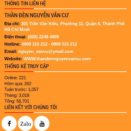
nghiêng
THÔNG TIN LIÊN HỆ
THẦN ĐÈN NGUYỄN VĂN CƯ
Di dời chính điện 70 tuổi của chùa
Địa chỉ:
301 Trần Văn Kiểu, Phường 11, Quận 6, Thành Phố
Diệu Đế
Hồ Chí Minh
Điện thoại:
(028) 2248 4909
Hotline:
0908 315 212 - 0909 315 212
Nâng công tienh
Email:
nguyen_vanvu@ymail.com
Website:
WWW.thandennguyenvancu.com
THỐNG KÊ TRUY CẬP
Online: 221
Hôm qua: 262
Tuân trước: 1,057
Tháng: 3,018
Tổng: 56,701
LIÊN KẾT VỚI CHÚNG TÔI
Zalo