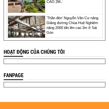
CAO 2M.:
'Thần đèn' Nguyễn Văn Cư nâng
Giảng đường Chùa Huệ Nghiêm
nặng 2000 tấn lên cao 3m ở Sài
Gòn
Thần đèn Nguyễn Văn cư nâng
HOẠT ĐỘNG CỦA CHÚNG TÔI
nhà thờ 4.000 tấn lên cao 2 mét ở
Sài Gòn
FANPAGE
Xem cận cảnh "thần đèn" Nguyễn
Văn Cư nâng ngôi nhà rường
nặng 1.200 tấn
“Thần đèn” Nguyễn Văn Cư kể
chuyện nâng tòa nhà 2.000 tấn bị