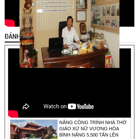
ĐÁNH GIÁ KHÁCH HÀNG
NÂNG CÔNG TRÌNH NHÀ THỜ
GIÁO XỨ NỮ VƯƠNG HÒA
BÌNH NẶNG 5.500 TẤN LÊN