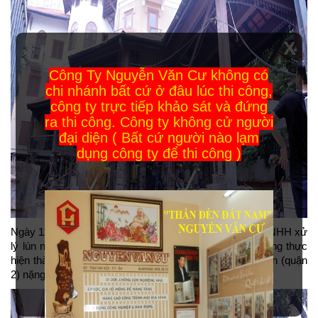
X
Công Ty Nguyễn Văn Cư không có
chi nhánh bất cứ ở đâu lúc thi công,
công ty trực tiếp khảo sát và đứng
ra thi công. Công ty không cử người
đại diện ( Bất cứ người nào lạm
dụng công ty để thi công )
Ngày 11/12, ông Nguyễn Văn Cư - Giám đốc Công ty TNHH xử
lý lún nghiêng Nguyễn Văn Cư cho biết, công ty của ông thực
hiện thành công nâng ngôi biệt thự ở phường Thảo Điền (quận
2) nặng 1.500 tấn lên 2m so với trước.