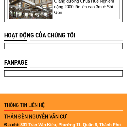
Giảng đường Chùa Huệ Nghiêm
nặng 2000 tấn lên cao 3m ở Sài
Gòn
Thần đèn Nguyễn Văn cư nâng
HOẠT ĐỘNG CỦA CHÚNG TÔI
nhà thờ 4.000 tấn lên cao 2 mét ở
Sài Gòn
FANPAGE
Xem cận cảnh "thần đèn" Nguyễn
Văn Cư nâng ngôi nhà rường
nặng 1.200 tấn
“Thần đèn” Nguyễn Văn Cư kể
chuyện nâng tòa nhà 2.000 tấn bị
nghiêng
THÔNG TIN LIÊN HỆ
THẦN ĐÈN NGUYỄN VĂN CƯ
Di dời chính điện 70 tuổi của chùa
Địa chỉ:
301 Trần Văn Kiểu, Phường 11, Quận 6, Thành Phố
Diệu Đế