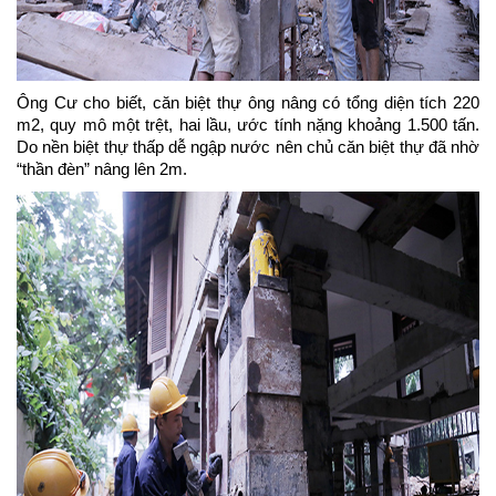
Ông Cư cho biết, căn biệt thự ông nâng có tổng diện tích 220
m2, quy mô một trệt, hai lầu, ước tính nặng khoảng 1.500 tấn.
Do nền biệt thự thấp dễ ngập nước nên chủ căn biệt thự đã nhờ
“thần đèn” nâng lên 2m.