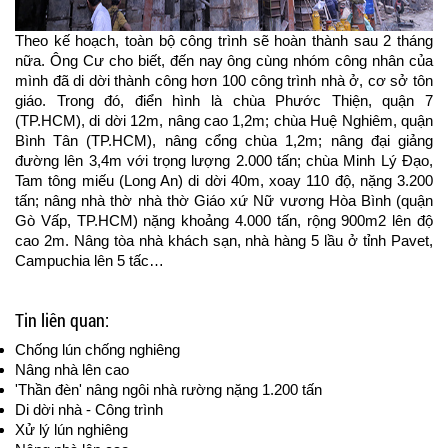
Theo kế hoạch, toàn bộ công trình sẽ hoàn thành sau 2 tháng
nữa. Ông Cư cho biết, đến nay ông cùng nhóm công nhân của
mình đã di dời thành công hơn 100 công trình nhà ở, cơ sở tôn
giáo. Trong đó, điển hình là chùa Phước Thiện, quận 7
(TP.HCM), di dời 12m, nâng cao 1,2m; chùa Huệ Nghiêm, quận
Bình Tân (TP.HCM), nâng cổng chùa 1,2m; nâng đại giảng
đường lên 3,4m với trọng lượng 2.000 tấn; chùa Minh Lý Đạo,
Tam tông miếu (Long An) di dời 40m, xoay 110 độ, nặng 3.200
tấn; nâng nhà thờ nhà thờ Giáo xứ Nữ vương Hòa Bình (quận
Gò Vấp, TP.HCM) nặng khoảng 4.000 tấn, rộng 900m2 lên độ
cao 2m. Nâng tòa nhà khách sạn, nhà hàng 5 lầu ở tỉnh Pavet,
Campuchia lên 5 tấc…
Tin liên quan:
Chống lún chống nghiêng
Nâng nhà lên cao
'Thần đèn' nâng ngôi nhà rường nặng 1.200 tấn
Di dời nhà - Công trình
Xử lý lún nghiêng