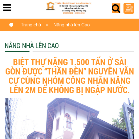
Trang chủ
» Nâng nhà lên Cao
NÂNG NHÀ LÊN CAO
BIỆT THỰ NẶNG 1.500 TẤN Ở SÀI
GÒN ĐƯỢC “THẦN ĐÈN” NGUYỄN VĂN
CƯ CÙNG NHÓM CÔNG NHÂN NÂNG
LÊN 2M ĐỂ KHÔNG BỊ NGẬP NƯỚC.