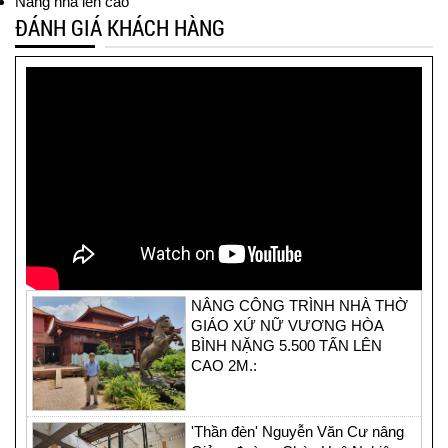
Nâng nhà lên cao
ĐÁNH GIÁ KHÁCH HÀNG
NÂNG CÔNG TRÌNH NHÀ THỜ
GIÁO XỨ NỮ VƯƠNG HÒA
BÌNH NẶNG 5.500 TẤN LÊN
CAO 2M.:
'Thần đèn' Nguyễn Văn Cư nâng