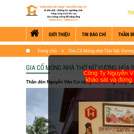
GIỚI THIỆU
TIN BÁO CHÍ
THẦN Đ
Trang chủ
» Gia Cố Móng nhà Thờ Nữ Vương
GIA CỐ MÓNG NHÀ THỜ NỮ VƯƠNG HÒA 
Công Ty Nguyễn Văn
khảo sát và đứng 
Thần đèn Nguyễn Văn Cư nâng nhà rường nặng ngàn