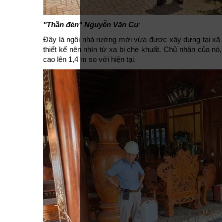
"Thần đèn" Nguyễn Văn Cư
Đây là ngôi nhà rường mới vừa được xây dựng tại xã 
thiết kế nên nhìn từ xa bị che khuất. Chủ nhân của nó
cao lên 1,4 m so với hiện tại.