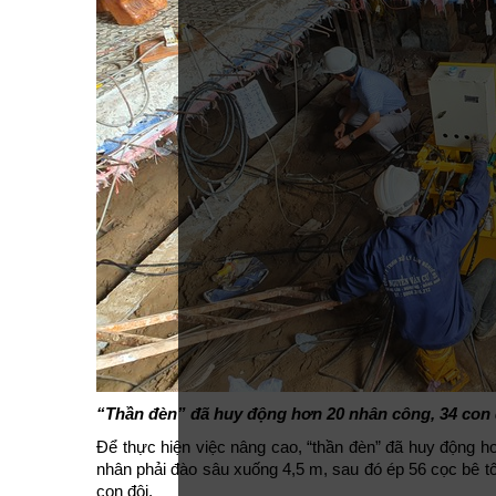
“Thần đèn” đã huy động hơn 20 nhân công, 34 con 
Để thực hiện việc nâng cao, “thần đèn” đã huy động h
nhân phải đào sâu xuống 4,5 m, sau đó ép 56 cọc bê tô
con đội.