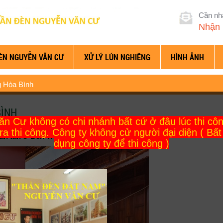
Cần nh
Nhận 
ÈN NGUYỄN VĂN CƯ
XỬ LÝ LÚN NGHIÊNG
HÌNH ẢNH
 Hòa Bình
BÌNH
 Cư không có chi nhánh bất cứ ở đâu lúc thi công
ra thi công. Công ty không cử người đại diện ( Bấ
 tấn ở Bến Tre lên cao 1,4 m
dụng công ty để thi công )