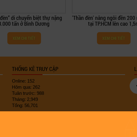
Ép cọc - gia cố móng
“Thần đèn” Nguyễn Văn Cư
chuyển ngôi chùa nặng 3.2
XEM CHI TIẾT
XEM CHI TIẾT
THỐNG KÊ TRUY CẬP
L
Online: 152
Hôm qua: 262
Tuân trước: 988
Tháng: 2,949
Tổng: 56,701