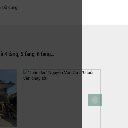
 tất công
à 4 tầng, 5 tầng, 6 tầng…