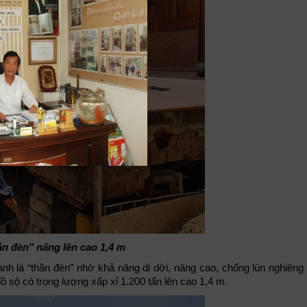
n đèn" nâng lên cao 1,4 m
 là “thần đèn” nhờ khả năng di dời, nâng cao, chống lún nghiêng
ồ sộ có trọng lượng xấp xỉ 1.200 tấn lên cao 1,4 m.