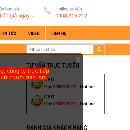
ận báo giá
Hotline tư vấn
báo giá ngay »
0908 315 212
TIN TỨC
VIDEO
LIÊN HỆ
X
TƯ VẤN TRỰC TUYẾN
, công ty trực tiếp
t cứ người nào lạm
CEO
Gọi:
0908315212
-
Hotline
CEO
Gọi:
0908315212
-
Hotline
ĐÁNH GIÁ KHÁCH HÀNG