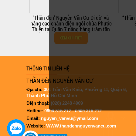
Diện mạo mới của ngôi trường 5 tầng
sau khi được
XEM CHI TIẾT
THÔNG TIN LIÊN HỆ
THẦN ĐÈN NGUYỄN VĂN CƯ
Địa chỉ:
301 Trần Văn Kiểu, Phường 11, Quận 6,
Thành Phố Hồ Chí Minh
Điện thoại:
(028) 2248 4909
Hotline:
0908 315 212 - 0909 315 212
Email:
nguyen_vanvu@ymail.com
Website:
WWW.thandennguyenvancu.com