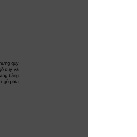
1234567 13456
1234567 13456
123456 1345
1345678 13456
Nâng công trinh
nhưng quy
gỗ quý và
thăng bằng
à gỗ phía