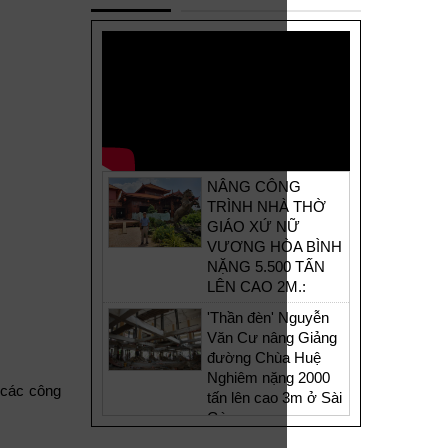
NÂNG CÔNG
TRÌNH NHÀ THỜ
GIÁO XỨ NỮ
VƯƠNG HÒA BÌNH
NẶNG 5.500 TẤN
LÊN CAO 2M.:
'Thần đèn' Nguyễn
Văn Cư nâng Giảng
đường Chùa Huệ
Nghiêm nặng 2000
 các công
tấn lên cao 3m ở Sài
Gòn