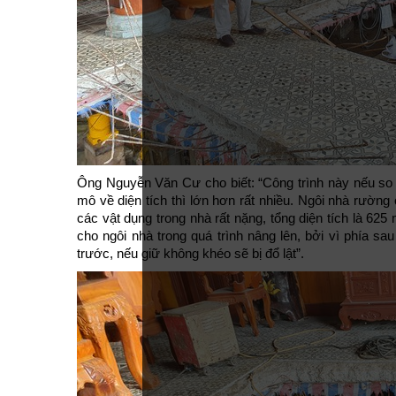
Ông Nguyễn Văn Cư cho biết: “Công trình này nếu so 
mô về diện tích thì lớn hơn rất nhiều. Ngôi nhà rườn
các vật dụng trong nhà rất nặng, tổng diện tích là 62
cho ngôi nhà trong quá trình nâng lên, bởi vì phía s
trước, nếu giữ không khéo sẽ bị đổ lật”.