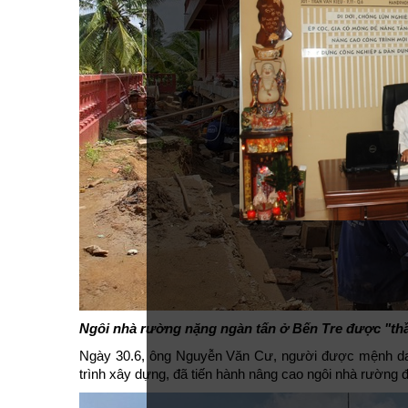
Ngôi nhà rường nặng ngàn tấn ở Bến Tre được "thầ
Ngày 30.6, ông Nguyễn Văn Cư, người được mệnh danh
trình xây dựng, đã tiến hành nâng cao ngôi nhà rường đ